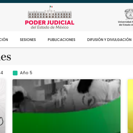
CIÓN
SESIONES
PUBLICACIONES
DIFUSIÓN Y DIVULGACIÓN
les
 4
Año 5