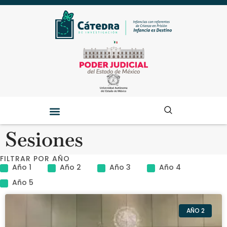
Sesiones
FILTRAR POR AÑO
Año 1
Año 2
Año 3
Año 4
Año 5
AÑO 2